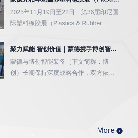
沿技术实力与专业贴心服务，吸引海内
2025年11月19日至22日，第36届印尼国
外客商驻足洽谈，成功斩获多项合作意
际塑料橡胶展（Plastics & Rubber
向，彰显品牌实力。
Indonesia 2025）在雅加达国际展览中
心举行。作为印尼最具影响力的塑料橡
聚力赋能 智创价值｜蒙德携手博创智能装备开展专项技术培训
胶行业专业展会，本届展会汇聚了来自
蒙德与博创智能装备（下文简称：博
26个国家和地区的750余家参展商。
创）长期保持深度战略合作，双方依托
在伺服驱动、智能注塑装备领域的技术
优势强强联合，为家电注塑行业提供稳
定高效的自动化整体解决方案，在市场
与技术层面奠定了坚实的合作基础。
More